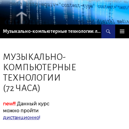
Поиск
Музыкально-компьютерные технологии: лаборатория
ПЕРЕЙТИ
ОСНОВ
К
МЕНЮ
СОДЕРЖИМОМУ
МУЗЫКАЛЬНО-
КОМПЬЮТЕРНЫЕ
ТЕХНОЛОГИИ
(72 ЧАСА)
new!!!
Данный курс
можно пройти
дистанционно
!